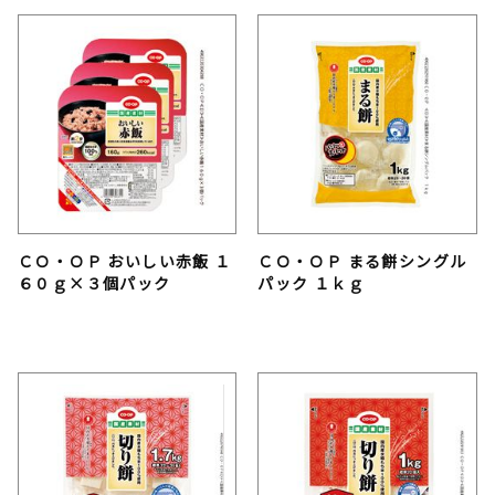
ＣＯ・ＯＰ おいしい赤飯 １
ＣＯ・ＯＰ まる餅シングル
６０ｇ×３個パック
パック １ｋｇ