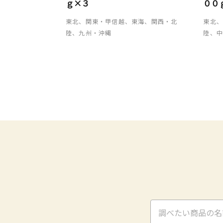
ｇ×３
００
東北、関東・甲信越、東海、関西・北
東北
陸、九州・沖縄
陸、