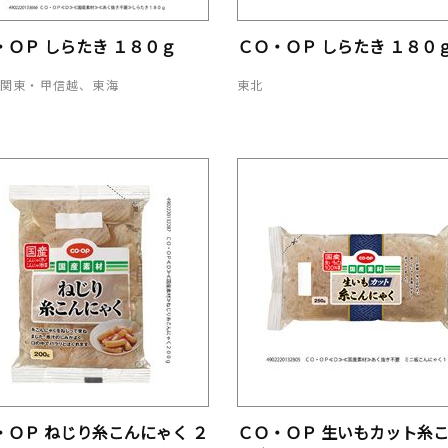
・ＯＰ しらたき １８０ｇ
ＣＯ・ＯＰ しらたき １８０
、関東・甲信越、東海
東北
・ＯＰ ねじり糸こんにゃく ２
ＣＯ・ＯＰ 生いもカット糸