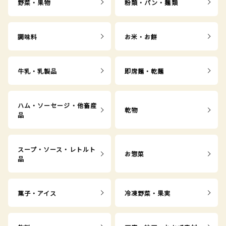
野菜・果物
粉類・パン・麺類
調味料
お米・お餅
牛乳・乳製品
即席麺・乾麺
ハム・ソーセージ・他畜産
乾物
品
スープ・ソース・レトルト
お惣菜
品
菓子・アイス
冷凍野菜・果実