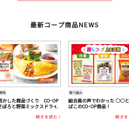
最新コープ商品NEWS
開発
取り組み
活かした商品づくり CO･OP
組合員の声でわかった ○○
そぼろと野菜ミックスドライ
ばこのCO･OP商品！
ク（にんじん・コーン入り）
続きを読む
続きを