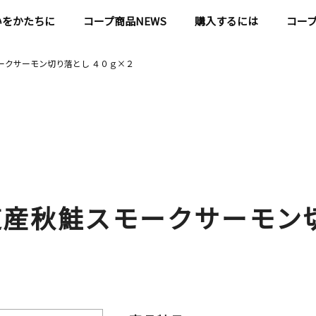
いをかたちに
コープ商品NEWS
購入するには
コー
ークサーモン切り落とし ４０ｇ×２
道産秋鮭スモークサーモン