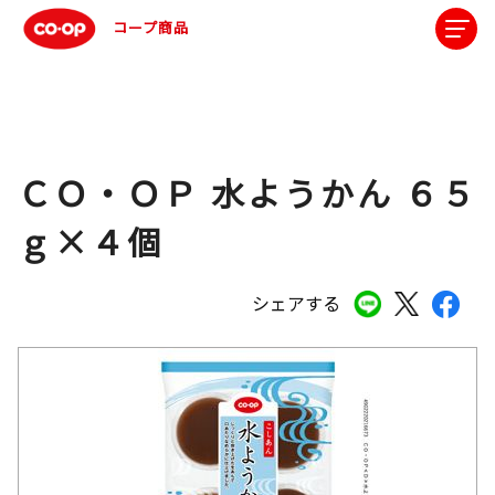
コープ商品
ＣＯ・ＯＰ 水ようかん ６５
ｇ×４個
シェアする