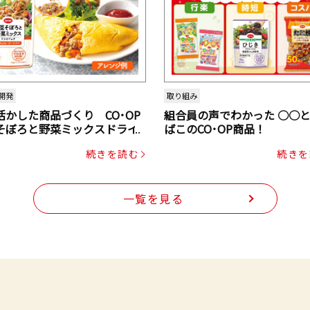
開発
取り組み
活かした商品づくり CO･OP
組合員の声でわかった ○○
そぼろと野菜ミックスドライ
ばこのCO･OP商品！
ク（にんじん・コーン入り）
続きを読む
続きを
一覧を見る