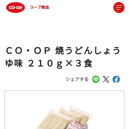
コープ商品
ＣＯ・ＯＰ 焼うどんしょう
ゆ味 ２１０ｇ×３食
シェアする