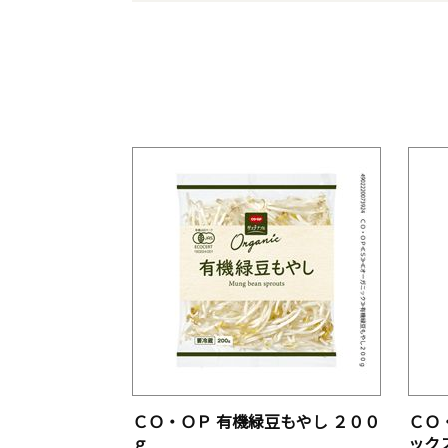
ＣＯ・ＯＰ 有機緑豆もやし ２００
ＣＯ
ｇ
ック