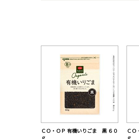
ＣＯ・ＯＰ 有機いりごま 黒 ６０
ＣＯ
ｇ
ｇ