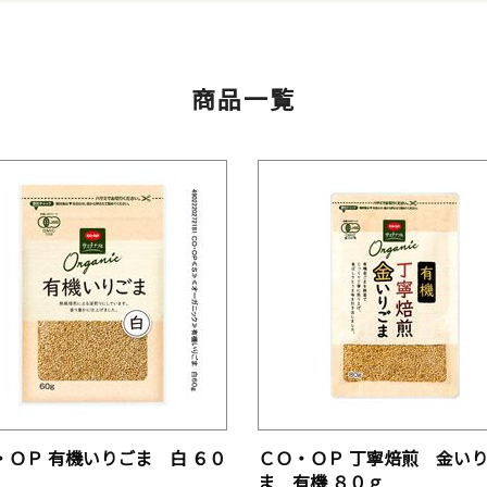
商品一覧
・ＯＰ 有機いりごま 白 ６０
ＣＯ・ＯＰ 丁寧焙煎 金い
ま 有機 ８０ｇ