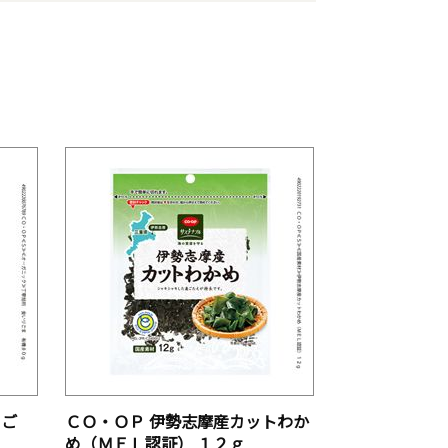
りご
ＣＯ・ＯＰ 伊勢志摩産カットわか
め（ＭＥＬ認証） １２ｇ