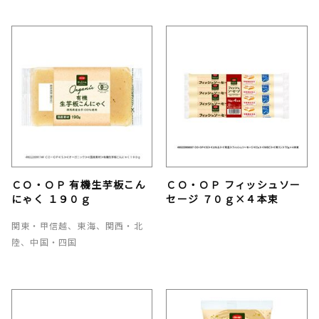
ＣＯ・ＯＰ 有機生芋板こん
ＣＯ・ＯＰ フィッシュソー
にゃく １９０ｇ
セージ ７０ｇ×４本束
関東・甲信越、東海、関西・北
陸、中国・四国