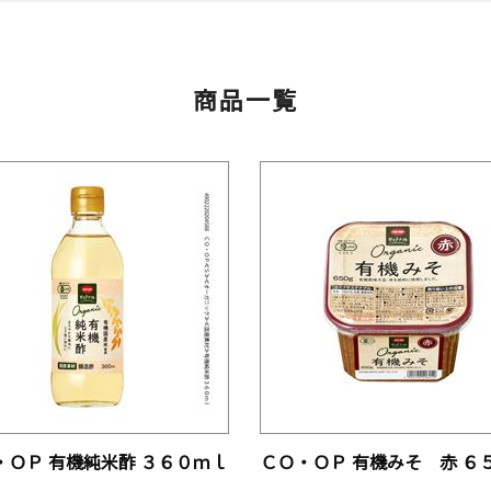
商品一覧
・ＯＰ 有機純米酢 ３６０ｍｌ
ＣＯ・ＯＰ 有機みそ 赤 ６