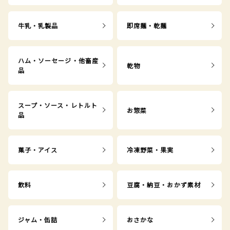
牛乳・乳製品
即席麺・乾麺
ハム・ソーセージ・他畜産
乾物
品
スープ・ソース・レトルト
お惣菜
品
菓子・アイス
冷凍野菜・果実
飲料
豆腐・納豆・おかず素材
ジャム・缶詰
おさかな