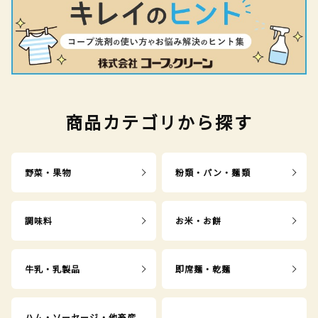
商品カテゴリから探す
野菜・果物
粉類・パン・麺類
調味料
お米・お餅
牛乳・乳製品
即席麺・乾麺
ハム・ソーセージ・他畜産