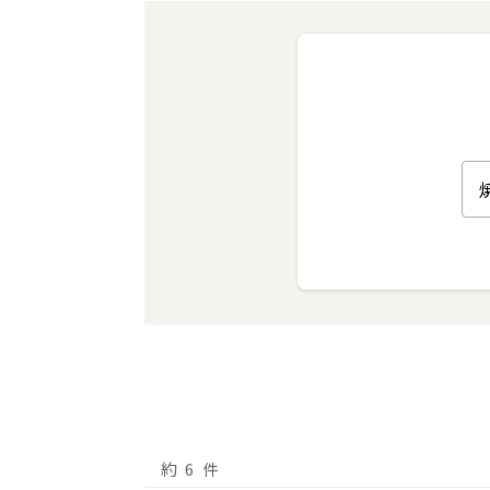
約
6
件