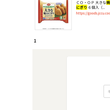
ＣＯ・ＯＰ 大きな
焼
にぎり
６個入（...
https://goods.jccu.co
1