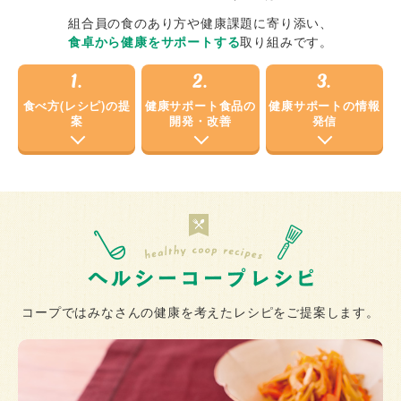
組合員の食のあり方や健康課題に寄り添い、
食卓から健康をサポートする
取り組みです。
1.
2.
3.
食べ方(レシピ)の提
健康サポート食品の
健康サポートの情報
案
開発・改善
発信
コープではみなさんの健康を考えたレシピをご提案します。