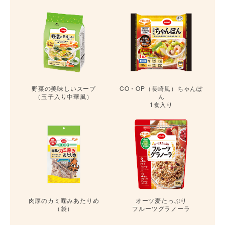
野菜の美味しいスープ
CO・OP（長崎風）ちゃんぽ
（玉子入り中華風）
ん
1食入り
肉厚のカミ噛みあたりめ
オーツ麦たっぷり
（袋）
フルーツグラノーラ