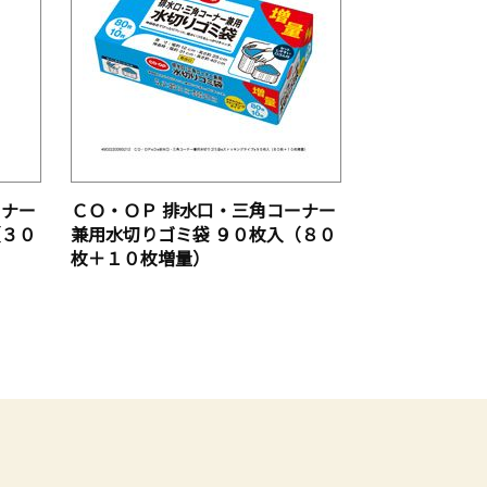
エビ養殖業改善プロジェクト
コープの洗剤環境寄付キャンペー
ン
ピンクリボン運動
ーナー
ＣＯ・ＯＰ 排水口・三角コーナー
障害者ノルディックスキー応援キ
（３０
兼用水切りゴミ袋 ９０枚入（８０
ャンペーン
枚＋１０枚増量）
ＣＯ・ＯＰ×レッドカップキャン
ペーン
コープコアノンスマイルスクール
プロジェクト