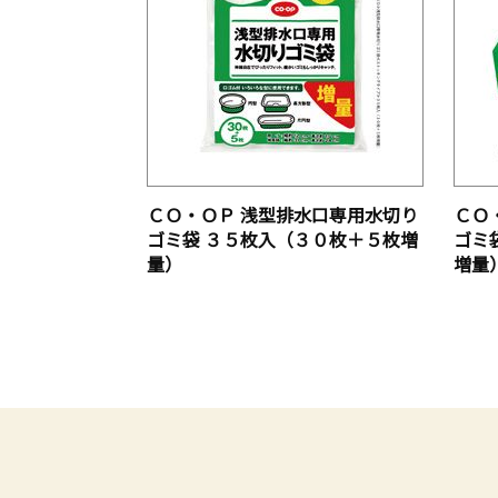
野菜・果物
野菜
カット野菜
水煮
ＣＯ・ＯＰ 浅型排水口専用水切り
ＣＯ
ゴミ袋 ３５枚入（３０枚＋５枚増
ゴミ
量）
増量
お惣菜
洋風惣菜
コープのお米探訪
中華惣菜
食品情報検索サイト