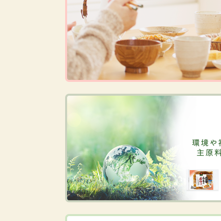
練り物
絹豆腐
おさかな
その他おさかな
さんま
その他水産
あじ
小魚・丸干