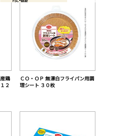
FSC®認証
RSPO認証
レインフォレスト・アライアンス
認証
商品マーク
エコマーク
国産素材
フェアトレード認証
産地指定
国産鶏
ＣＯ・ＯＰ 無漂白フライパン用調
 １２
理シート ３０枚
有機JASマーク
社会貢献活動
プラスチック問題とコープ商品の
取り組み