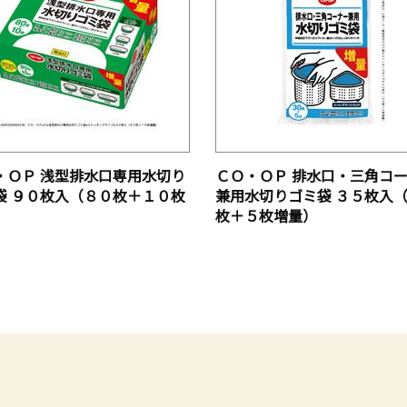
・ＯＰ 浅型排水口専用水切り
ＣＯ・ＯＰ 排水口・三角コ
袋 ９０枚入（８０枚＋１０枚
兼用水切りゴミ袋 ３５枚入
）
枚＋５枚増量）