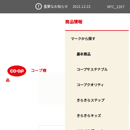
重要なお知らせ
2021.12.22
MTC_2207
トップページ
商品情報
日用品
消耗雑貨
商品情報
マークから探す
基本商品
コープサステナブル
コープ商
品
コープクオリティ
きらきらステップ
きらきらキッズ