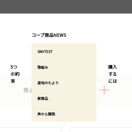
コープ商品NEWS
消耗雑貨
SMVTEST
5つ
購⼊
取組み
の約
する
束
には
産地のたより
商品カテゴリで絞り込む
新商品
声から開発