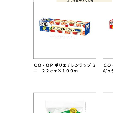
スマイルディッシュ
ヘルシーコープ 手軽にとれる
マーク別特設サイト
ヘルシーコープ おいしく減らす
きらきらステップとは
国産素材
きらきらキッズとは
産地指定
7品目を使わないシリーズとは
ＣＯ・ＯＰ ポリエチレンラップ ミ
ＣＯ
コープ化粧品
ニ ２２ｃｍ×１００ｍ
ギュ
ヘルシーコープとは
コープクオリティとは
カテゴリから探す