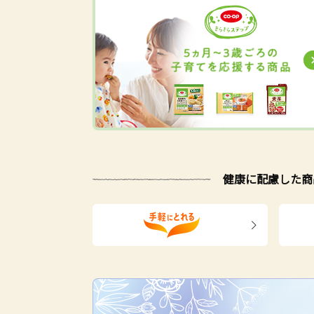
いわし
まぐろ・かつお
即席麺・乾麺
さけ・ます
その他乾麺
魚卵
パスタ
健康に配慮した商
即席袋麺
即席カップ麺
うどん・そば・そうめん