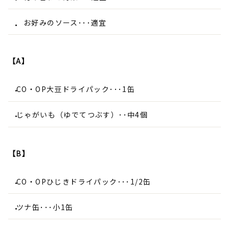
お好みのソース･･･適宜
【A】
CO・OP大豆ドライパック･･･1缶
じゃがいも（ゆでてつぶす）･･中4個
【B】
CO・OPひじきドライパック･･･1/2缶
ツナ缶･･･小1缶