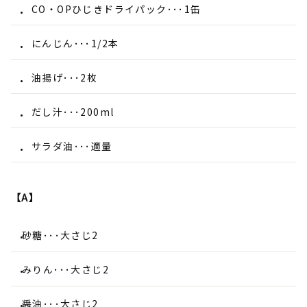
CO・OPひじきドライパック･･･1缶
にんじん･･･1/2本
油揚げ･･･2枚
だし汁･･･200ml
サラダ油･･･適量
【A】
砂糖･･･大さじ2
みりん･･･大さじ2
醤油･･･大さじ2