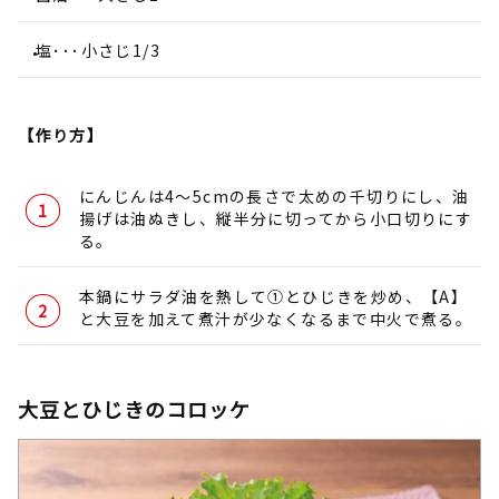
塩･･･小さじ1/3
【作り方】
にんじんは4～5cmの長さで太めの千切りにし、油
揚げは油ぬきし、縦半分に切ってから小口切りにす
る。
本鍋にサラダ油を熱して①とひじきを炒め、【A】
と大豆を加えて煮汁が少なくなるまで中火で煮る。
大豆とひじきのコロッケ