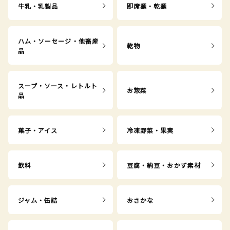
牛乳・乳製品
即席麺・乾麺
ハム・ソーセージ・他畜産
乾物
品
スープ・ソース・レトルト
お惣菜
品
菓子・アイス
冷凍野菜・果実
飲料
豆腐・納豆・おかず素材
ジャム・缶詰
おさかな