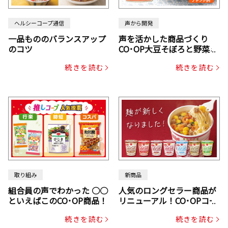
ヘルシーコープ通信
声から開発
一品もののバランスアップ
声を活かした商品づくり
のコツ
CO･OP大豆そぼろと野菜ミ
ックスドライパック（にん
続きを読む
続きを読む
じん・コーン入り）
取り組み
新商品
組合員の声でわかった ○○
人気のロングセラー商品が
といえばこのCO･OP商品！
リニューアル！CO･OPコー
プヌードル
続きを読む
続きを読む