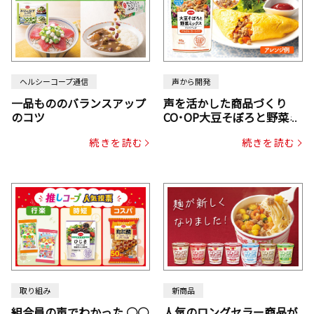
ヘルシーコープ通信
声から開発
一品もののバランスアップ
声を活かした商品づくり
のコツ
CO･OP大豆そぼろと野菜ミ
ックスドライパック（にん
続きを読む
続きを読む
じん・コーン入り）
取り組み
新商品
組合員の声でわかった ○○
人気のロングセラー商品が