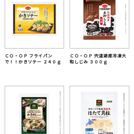
ＣＯ・ＯＰ フライパン
ＣＯ・ＯＰ 宍道湖産冷凍大
で！！かきソテー ２４０ｇ
和しじみ ３００ｇ