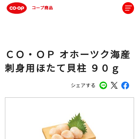
コープ商品
ＣＯ・ＯＰ オホーツク海産
刺身用ほたて貝柱 ９０ｇ
シェアする