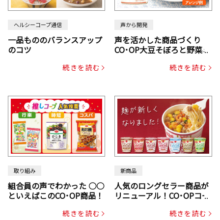
ヘルシーコープ通信
声から開発
一品もののバランスアップ
声を活かした商品づくり
のコツ
CO･OP大豆そぼろと野菜ミ
ックスドライパック（にん
続きを読む
続きを読む
じん・コーン入り）
取り組み
新商品
組合員の声でわかった ○○
人気のロングセラー商品が
といえばこのCO･OP商品！
リニューアル！CO･OPコー
プヌードル
続きを読む
続きを読む