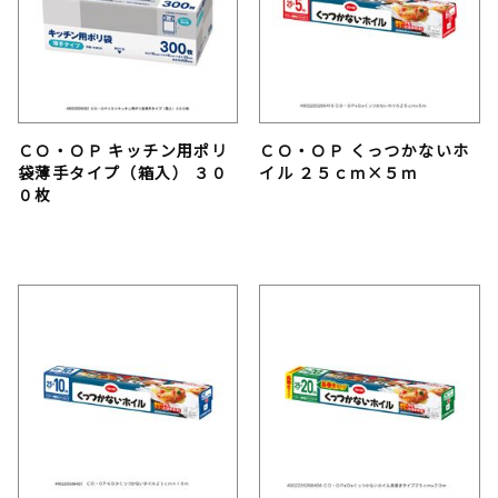
ＣＯ・ＯＰ キッチン用ポリ
ＣＯ・ＯＰ くっつかないホ
袋薄手タイプ（箱入） ３０
イル ２５ｃｍ×５ｍ
０枚