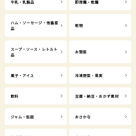
牛乳・乳製品
即席麺・乾麺
ハム・ソーセージ・他畜産
乾物
品
スープ・ソース・レトルト
お惣菜
品
菓子・アイス
冷凍野菜・果実
飲料
豆腐・納豆・おかず素材
ジャム・缶詰
おさかな