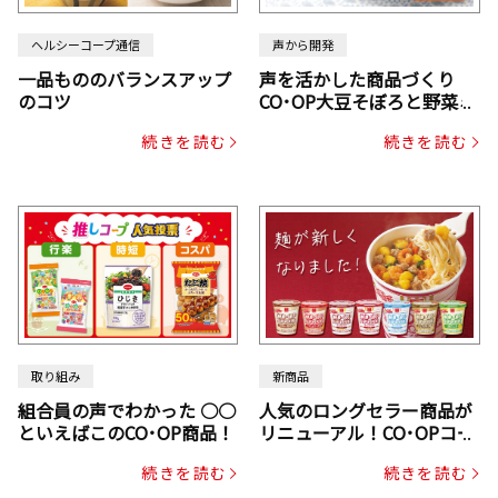
ヘルシーコープ通信
声から開発
一品もののバランスアップ
声を活かした商品づくり
のコツ
CO･OP大豆そぼろと野菜ミ
ックスドライパック（にん
続きを読む
続きを読む
じん・コーン入り）
取り組み
新商品
組合員の声でわかった ○○
人気のロングセラー商品が
といえばこのCO･OP商品！
リニューアル！CO･OPコー
プヌードル
続きを読む
続きを読む