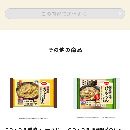
この内容で送信する
その他の商品
ＣＯ・ＯＰ 讃岐カレーうど
ＣＯ・ＯＰ 国産野菜のけん