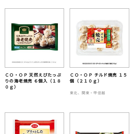
ＣＯ・ＯＰ 天然えびたっぷ
ＣＯ・ＯＰ チルド焼売 １５
りの海老焼売 ６個入（１８
個（２１０ｇ）
０ｇ）
東北、関東・甲信越