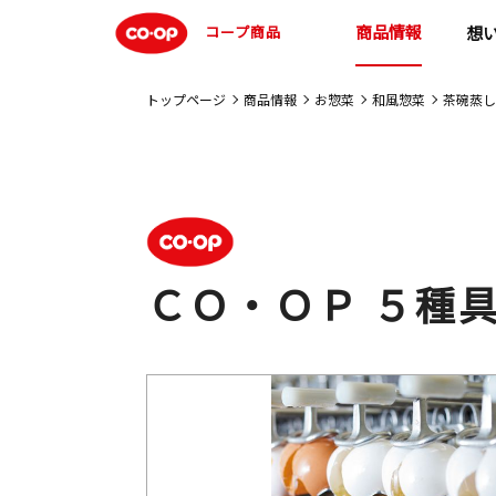
商品情報
コープ商品
想
トップページ
商品情報
お惣菜
和風惣菜
茶碗蒸し
ＣＯ・ＯＰ ５種