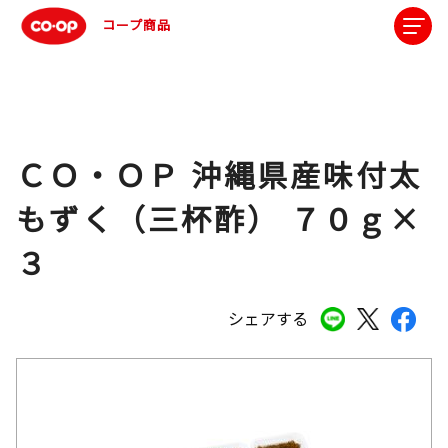
コープ商品
ＣＯ・ＯＰ 沖縄県産味付太
もずく（三杯酢） ７０ｇ×
３
シェアする