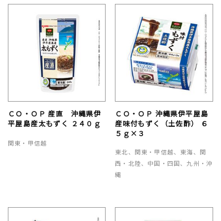
ＣＯ・ＯＰ 産直 沖縄県伊
ＣＯ・ＯＰ 沖縄県伊平屋島
平屋島産太もずく ２４０ｇ
産味付もずく（土佐酢） ６
５ｇ×３
関東・甲信越
東北、関東・甲信越、東海、関
西・北陸、中国・四国、九州・沖
縄